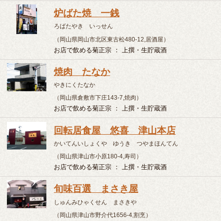
（岡山県倉敷市下庄143-7,焼肉）
お店で飲める菊正宗 ： 上撰・生貯蔵酒
回転居食屋 悠喜 津山本店
かいてんいしょくや ゆうき つやまほんてん
（岡山県津山市小原180-4,寿司）
お店で飲める菊正宗 ： 上撰・生貯蔵酒
旬味百選 まさき屋
しゅんみひゃくせん まさきや
（岡山県津山市野介代1656-4,割烹）
お店で飲める菊正宗 ： 吟醸
居酒屋 みなみ
いざかや みなみ
（岡山県津山市沼2-4,居酒屋）
お店で飲める菊正宗 ： 上撰・生貯蔵酒
あじ仙
たいわんりょうり あじせん
（岡山県倉敷市白楽町119-1,中華）
お店で飲める菊正宗 ： 上撰・生貯蔵酒
お好み焼 米八
おこのみやき よねはち
（岡山県倉敷市児島味野2丁目2-66,その他）