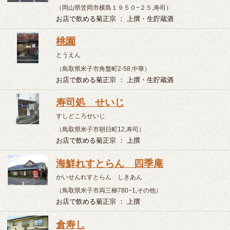
小料理屋 塚原
こりょうりや つかはら
（広島県福山市昭和町4-18 六番館ビル１F,その他）
お店で飲める菊正宗 ： 上撰・生貯蔵酒
まんなおし
まんなおし
（山口県下関市今浦町5-16,その他）
お店で飲める菊正宗 ： 上撰・樽酒・吟醸
嵯峨
さが
（山口県宇部市東本町１−２−２７,その他）
お店で飲める菊正宗 ： 上撰
なには
なには
（山口県宇部市浜町2-7-20,その他）
お店で飲める菊正宗 ： 上撰
飲酒は20歳になってから。お酒はおいしく適量を。飲酒
運転は法律で禁止されています。妊娠中や授乳期の飲酒
は、胎児・乳児の発育に悪影響を与えるおそれがありま