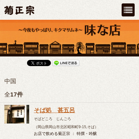
中国
全
17件
そば処 甚五呂
そばどころ じんごろ
（岡山県岡山市北区昭和町9-15,そば）
お店で飲める菊正宗 ： 特撰・吟醸
炉ばた焼 一銭
ろばたやき いっせん
（岡山県岡山市北区東古松480-12,居酒屋）
お店で飲める菊正宗 ： 上撰・生貯蔵酒
焼肉 たなか
やきにくたなか