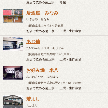
お店で飲める菊正宗 ： 上撰・生貯蔵酒
若よし
わかよし
（岡山県笠岡市横島１９５０−２５,寿司）
お店で飲める菊正宗 ： 上撰・生貯蔵酒
桃園
とうえん
（鳥取県米子市角盤町2-58,中華）
お店で飲める菊正宗 ： 上撰・生貯蔵酒
寿司処 せいじ
すしどころせいじ
（鳥取県米子市朝日町12,寿司）
お店で飲める菊正宗 ： 上撰
海鮮れすとらん 四季庵
かいせんれすとらん しきあん
（鳥取県米子市両三柳780−1,その他）
お店で飲める菊正宗 ： 上撰
倉寿し
くらずし
（島根県松江市上乃木9-8-26,寿司）
お店で飲める菊正宗 ： 上撰・生貯蔵酒・吟醸