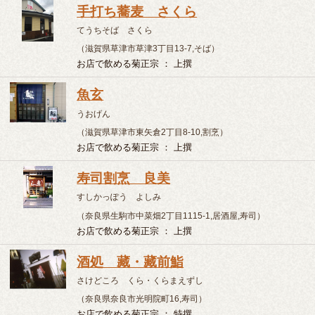
どらいぶいん169
（奈良県吉野郡大淀町芦原49,その他）
お店で飲める菊正宗 ： 上撰・生貯蔵酒
いこい憩
きじりょうり おしょくじどころ さけどころ いこい
（奈良県北葛城郡上牧町 桜ヶ丘1丁目8-6,居酒屋）
お店で飲める菊正宗 ： 上撰・樽酒・生貯蔵酒
岳
くしどころ たけ
（奈良県北葛城郡上牧町 米山台1-1-7,その他）
お店で飲める菊正宗 ： 上撰・生貯蔵酒・吟醸
わだいにんぐ 麿
わだいにんぐ まろ
（奈良県大和郡山市筒井町746,居酒屋）
お店で飲める菊正宗 ： 上撰
吉野レストハウス
よしのれすとはうす
（奈良県吉野郡吉野町山口910,中華）
お店で飲める菊正宗 ： 上撰・生貯蔵酒
割烹旅館 一龍
つふろこはんのやど いちりゅう