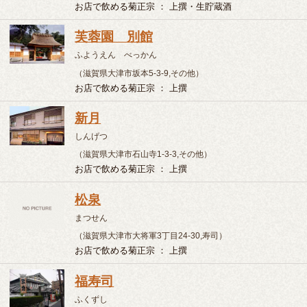
お店で飲める菊正宗 ： 上撰
福寿司
ふくずし
（滋賀県大津市一里山2-1-18,寿司）
お店で飲める菊正宗 ： 上撰・生貯蔵酒
こんぜの里「森遊館」
こんぜのさと しんゆうかん
（滋賀県栗東市観音寺537-1,その他）
お店で飲める菊正宗 ： 上撰・生貯蔵酒
鮨割烹 銀水
すしかっぽう ぎんすい
（滋賀県彦根市旭町9番5号,割烹）
お店で飲める菊正宗 ： 上撰
魚市
うおいち
（滋賀県彦根市芹橋2-9-15,寿司）
お店で飲める菊正宗 ： 上撰・生貯蔵酒
匠
たくみ
（滋賀県彦根市高宮町下塚本29-1,焼肉）
お店で飲める菊正宗 ： 上撰・生貯蔵酒