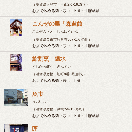
馳走屋 ぜんべさん
ちそうや ぜんべさん
（滋賀県守山市二町町216-6,居酒屋）
お店で飲める菊正宗 ： 特撰
酒膳処 花炉
しゅぜんどころ かろ
（滋賀県草津市渋川1丁目5-19,割烹）
お店で飲める菊正宗 ： 上撰・生貯蔵酒
紫雲英寿司
れんげずし
（滋賀県草津市大路1-15-40,寿司）
お店で飲める菊正宗 ： 上撰・生貯蔵酒
手打ち蕎麦 さくら
てうちそば さくら
（滋賀県草津市草津3丁目13-7,そば）
お店で飲める菊正宗 ： 上撰
魚玄
うおげん
（滋賀県草津市東矢倉2丁目8-10,割烹）
お店で飲める菊正宗 ： 上撰
寿司割烹 良美