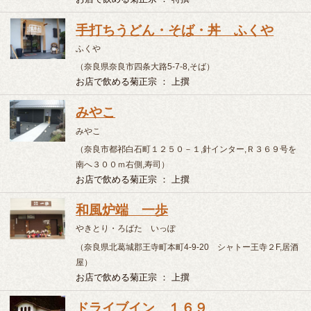
（奈良県吉野郡吉野町平尾,その他）
お店で飲める菊正宗 ： 上撰・生貯蔵酒
大衆割烹 丸万
たいしゅうかっぽう まるまん
（和歌山県和歌山市友田町4-91,居酒屋）
お店で飲める菊正宗 ： 上撰・吟醸
割烹 千成
かっぽう せんなり
（和歌山県田辺市湊14-23,割烹）
お店で飲める菊正宗 ： 上撰
柿右エ門
かきえもん
（和歌山県橋本市清水513-2,居酒屋）
勘八
かんぱち
（和歌山県串本町串本10-15,寿司）
お店で飲める菊正宗 ： 上撰・生貯蔵酒
無国籍寿し割烹 紀の善
むこくせきすしかっぽう きのぜん
（和歌山県東牟婁郡串本町串本1735-38 ,寿司）
お店で飲める菊正宗 ： 上撰・生貯蔵酒・吟醸