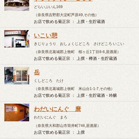
まさや
いざかや まさや
（和歌山県伊都郡かつらぎ町中飯降177,居酒屋）
お店で飲める菊正宗 ： 上撰
遊食飲 ゆかわ倶楽部
ゆうしょくいん ゆかわくらぶ
（和歌山県橋本市高野口町伏原245-4,その他）
お店で飲める菊正宗 ： 上撰・生貯蔵酒・吟醸
旬菜 楽や
しゅんさい らくや
（和歌山県橋本市高野口町名倉81,居酒屋）
お店で飲める菊正宗 ： 上撰・生貯蔵酒
飲酒は20歳になってから。お酒はおいしく適量を。飲酒
運転は法律で禁止されています。妊娠中や授乳期の飲酒
は、胎児・乳児の発育に悪影響を与えるおそれがありま
す。
Copyright Kiku-Masamune Sake Brewing Co.,Ltd. All Rights
Reserved.