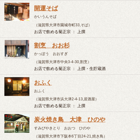
（滋賀県大津市中央3-4-30,割烹）
お店で飲める菊正宗 ： 上撰・生貯蔵酒
おふく
おふく
（滋賀県大津市浜大津2-4-13,居酒屋）
お店で飲める菊正宗 ： 上撰
炭火焼き鳥 大津 ひのや
すみびやきとり おおつ ひのや
（滋賀県大津市下阪本6丁目24-21,焼き鳥）
お店で飲める菊正宗 ： 上撰・生貯蔵酒
芙蓉園 別館
ふようえん べっかん
（滋賀県大津市坂本5-3-9,その他）
お店で飲める菊正宗 ： 上撰
新月
しんげつ
（滋賀県大津市石山寺1-3-3,その他）
お店で飲める菊正宗 ： 上撰
松泉
まつせん
（滋賀県大津市大将軍3丁目24-30,寿司）