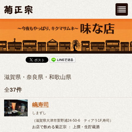
滋賀県・奈良県・和歌山県
全
37件
嶋寿司
しまずし
（滋賀県大津市萱野浦24-50-6 ティアラ1F,寿司）
お店で飲める菊正宗 ： 上撰・生貯蔵酒
開運そば
かいうんそば
（滋賀県大津市園城寺町33,そば）
お店で飲める菊正宗 ： 上撰
割烹 おお杉
かっぽう おおすぎ