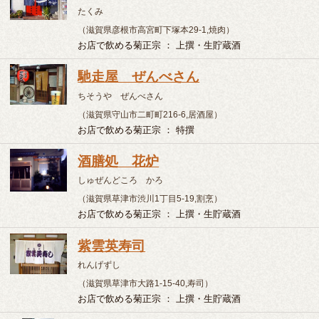
すしかっぽう よしみ
（奈良県生駒市中菜畑2丁目1115-1,居酒屋,寿司）
お店で飲める菊正宗 ： 上撰
酒処 藏・藏前鮨
さけどころ くら・くらまえずし
（奈良県奈良市光明院町16,寿司）
お店で飲める菊正宗 ： 特撰
手打ちうどん・そば・丼 ふくや
ふくや
（奈良県奈良市四条大路5-7-8,そば）
お店で飲める菊正宗 ： 上撰
みやこ
みやこ
（奈良市都祁白石町１２５０－１,針インター,Ｒ３６９号を
南へ３００ｍ右側,寿司）
お店で飲める菊正宗 ： 上撰
和風炉端 一歩
やきとり・ろばた いっぽ
（奈良県北葛城郡王寺町本町4-9-20 シャトー王寺２F,居酒
屋）
お店で飲める菊正宗 ： 上撰
ドライブイン １６９