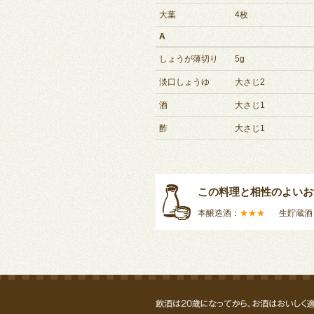
大葉
4枚
A
しょうが薄切り
5g
淡口しょうゆ
大さじ2
酒
大さじ1
酢
大さじ1
この料理と相性のよいお
本醸造酒：
★★★
生貯蔵酒