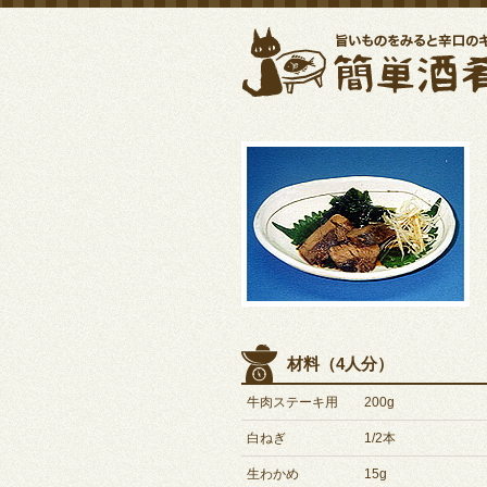
材料（4人分）
牛肉ステーキ用
200g
白ねぎ
1/2本
生わかめ
15g