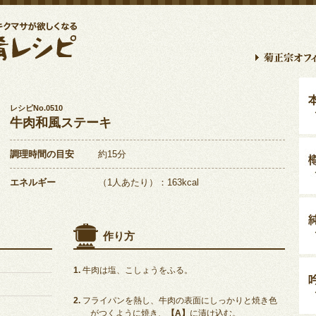
レシピNo.0510
牛肉和風ステーキ
調理時間の目安
約15分
エネルギー
（1人あたり）：163kcal
作り方
牛肉は塩、こしょうをふる。
フライパンを熱し、牛肉の表面にしっかりと焼き色
がつくように焼き、
【A】
に漬け込む。