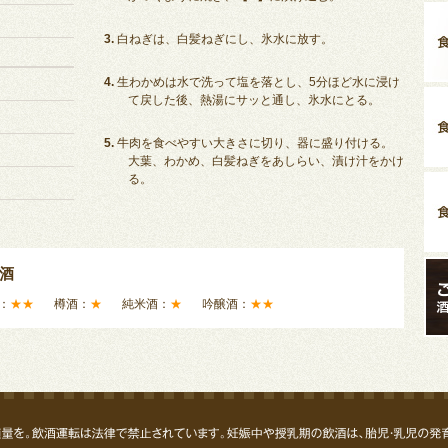
白ねぎは、白髪ねぎにし、氷水に放す。
生わかめは水で洗って塩を落とし、5分ほど水に浸け
て戻した後、熱湯にサッと通し、氷水にとる。
牛肉を食べやすい大きさに切り、器に盛り付ける。
大葉、わかめ、白髪ねぎをあしらい、漬け汁をかけ
る。
酒
：
★★
樽酒：
★
純米酒：
★
吟醸酒：
★★