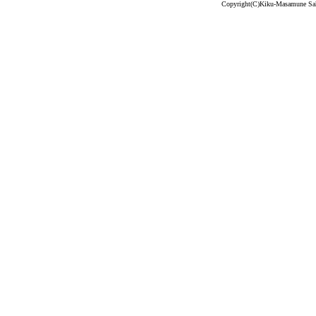
Copyright(C)Kiku-Masamune Sake