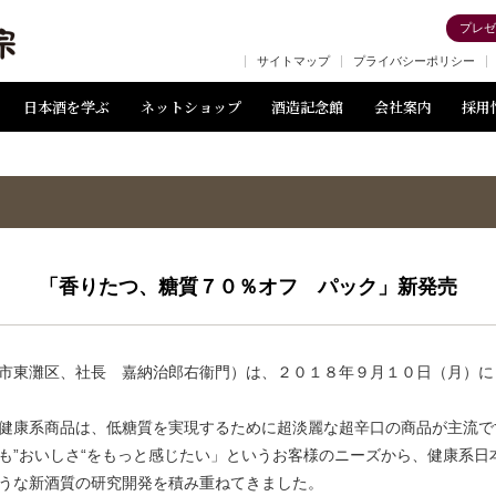
プレゼ
灘から世界へ 菊正宗
サイトマップ
プライバシーポリシー
日本酒を学ぶ
ネットショップ
酒造記念館
会社案内
採用
「香りたつ、糖質７０％オフ パック」新発売
市東灘区、社長 嘉納治郎右衞門）は、２０１８年９月１０日（月）に
健康系商品は、低糖質を実現するために超淡麗な超辛口の商品が主流で
も”おいしさ“をもっと感じたい」というお客様のニーズから、健康系日
うな新酒質の研究開発を積み重ねてきました。