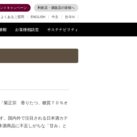
ントキャンペーン
料飲店・酒販店の皆様へ
よくあるご質問
ENGLISH
中文
한국어
情報
お客様相談室
サステナビリティ
「菊正宗 香りたつ、糖質７０％オ
す。国内外で注目される日本酒カテ
本酒商品に不足しがちな「甘み」と