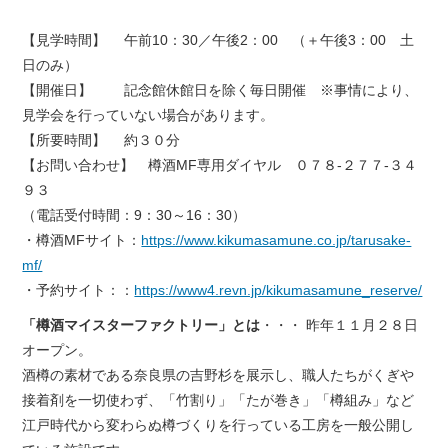
【見学時間】 午前10：30／午後2：00 （＋午後3：00 土
日のみ）
【開催日】 記念館休館日を除く毎日開催 ※事情により、
見学会を行っていない場合があります。
【所要時間】 約３０分
【お問い合わせ】 樽酒MF専用ダイヤル ０７８-２７７-３４
９３
（電話受付時間：9：30～16：30）
・樽酒MFサイト：
https://www.kikumasamune.co.jp/tarusake-
mf/
・予約サイト：：
https://www4.revn.jp/kikumasamune_reserve/
「樽酒マイスターファクトリー」とは
・・・ 昨年１１月２８日
オープン。
酒樽の素材である奈良県の吉野杉を展示し、職人たちがくぎや
接着剤を一切使わず、「竹割り」「たが巻き」「樽組み」など
江戸時代から変わらぬ樽づくりを行っている工房を一般公開し