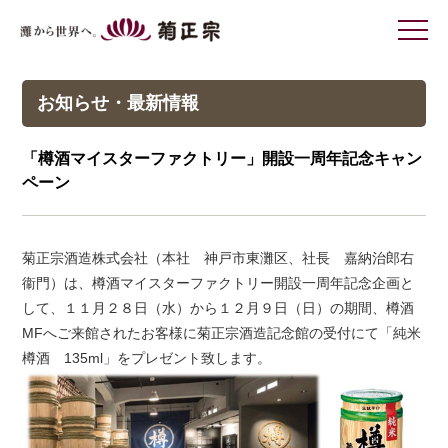
灘から世界へ 菊正宗
お知らせ・最新情報
「樽酒マイスターファクトリー」開設一周年記念キャン
ペーン
菊正宗酒造株式会社（本社 神戸市東灘区、社長 嘉納治郎右
衞門）は、樽酒マイスターファクトリー開設一周年記念企画と
して、１１月２８日（水）から１２月９日（日）の期間、樽酒
MFへご来館されたお客様に菊正宗酒造記念館の受付にて「純米
樽酒 135ml」をプレゼント致します。