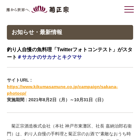
灘から世界へ 菊正宗
お知らせ・最新情報
釣り人自慢の魚料理「Twitterフォトコンテスト」がスタ
ート
＃サカナのサカナとキクマサ
サイトURL :
https://www.kikumasamune.co.jp/campaign/sakana-
photocp/
実施期間 : 2021年8月2日（月）～10月31日（日）
菊正宗酒造株式会社（本社 神戸市東灘区、社長 嘉納治郎右衞
門）は、釣り人自慢の手料理と菊正宗のお酒で“素敵なおうち時