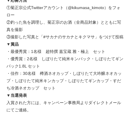
▼応募方法
①菊正宗公式Twitterアカウント（@kikumasa_kimoto）をフォ
ロー
②釣った魚を調理し、菊正宗のお酒（全商品対象）とともに写
真を撮影
③撮影した写真と「#サカナのサカナとキクマサ」をつけて投稿
▼賞品
・最優秀賞：1名様 超特撰 嘉宝蔵 雅・極上 セット
・優秀賞：2名様 しぼりたて純米キンパック・しぼりたてギン
パック1.8L セット
・佳作：30名様 樽酒ネオカップ・しぼりたて大吟醸ネオカッ
プ・しぼりたて純米キンカップ・しぼりたてギンカップ・すだ
ち冷酒ネオカップ セット
▼当選発表
入賞された方には、キャンペーン事務局よりダイレクトメール
にてご連絡。