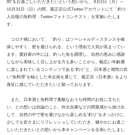
間”をお過ごしいただきたいという想いから、 8月2日（月）～
10月31日（日）の間、菊正宗公式Twitterアカウントにて「釣り
人自慢の魚料理 Twitterフォトコンテスト」を実施いたしま
す。
コロナ禍において、「釣り」はソーシャルディスタンスを確
保しやすく、密を避けられる、という理由で人気が高まってい
ます。愛好家の中には、釣った魚を調理し、自然の恵みに感謝
しながら美味しく召し上がる方も多いことから、幅広い年齢層
に楽しまれているコンテンツである“釣り”と、日本酒と相性の良
い“魚料理”を軸とした本企画を通じて、菊正宗（日本酒）をより
身近に感じていただきたいと願っております。
また、日本酒と魚料理で素敵なおうち時間のお役に立ちた
い、との想いは勿論のこと、外出自粛などの閉塞感から抜け出
して、自然の中で密を避けながら楽しめる“釣り”をきっかけに、
少しでも皆さまにリフレッシュしていただき、健やかにお過ご
しいただきたいとの想いから本キャンペーンを企画いたしまし