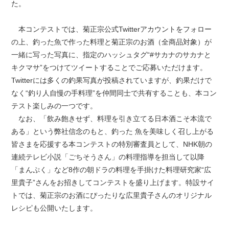
た。
本コンテストでは、菊正宗公式Twitterアカウントをフォロー
の上、釣った魚で作った料理と菊正宗のお酒（全商品対象）が
一緒に写った写真に、指定のハッシュタグ“#サカナのサカナと
キクマサ”をつけてツイートすることでご応募いただけます。
Twitterには多くの釣果写真が投稿されていますが、釣果だけで
なく“釣り人自慢の手料理”を仲間同士で共有することも、本コン
テスト楽しみの一つです。
なお、「飲み飽きせず、料理を引き立てる日本酒こそ本流で
ある」という弊社信念のもと、釣った 魚を美味しく召し上がる
皆さまを応援する本コンテストの特別審査員として、NHK朝の
連続テレビ小説「ごちそうさん」の料理指導を担当して以降
「まんぷく」など8作の朝ドラの料理を手掛けた料理研究家“広
里貴子”さんをお招きしてコンテストを盛り上げます。特設サイ
トでは、菊正宗のお酒にぴったりな広里貴子さんのオリジナル
レシピも公開いたします。