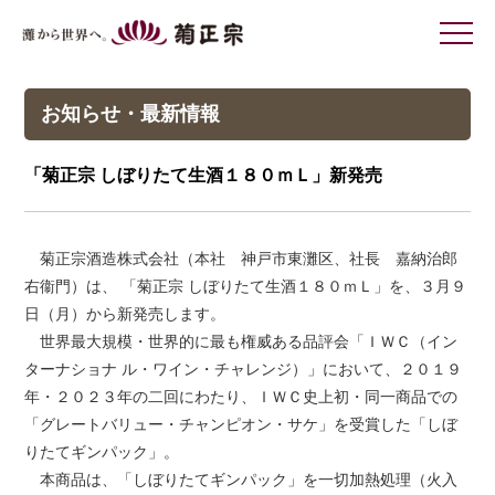
灘から世界へ 菊正宗
お知らせ・最新情報
「菊正宗 しぼりたて生酒１８０ｍＬ」新発売
菊正宗酒造株式会社（本社 神戸市東灘区、社長 嘉納治郎
右衞門）は、 「菊正宗 しぼりたて生酒１８０ｍＬ」を、３月９
日（月）から新発売します。
世界最大規模・世界的に最も権威ある品評会「ＩＷＣ（イン
ターナショナ ル・ワイン・チャレンジ）」において、２０１９
年・２０２３年の二回にわたり、ＩＷＣ史上初・同一商品での
「グレートバリュー・チャンピオン・サケ」を受賞した「しぼ
りたてギンパック」。
本商品は、「しぼりたてギンパック」を一切加熱処理（火入