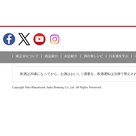
飲酒は20歳になってから。お酒はおいしく適量を。飲酒運転は法律で禁止さ
Copyright Kiku-Masamune Sake Brewing Co.,Ltd. All Rights Reserved.