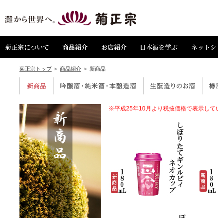
灘から世界へ 菊正宗
菊正宗について
商品紹介
お店紹介
日本酒を学ぶ
ネットシ
菊正宗トップ
＞
商品紹介
＞ 新商品
新商品
吟醸酒・純米酒・本醸造酒
生酛造りのお酒
樽酒
※平成25年10月より税抜価格で表示して