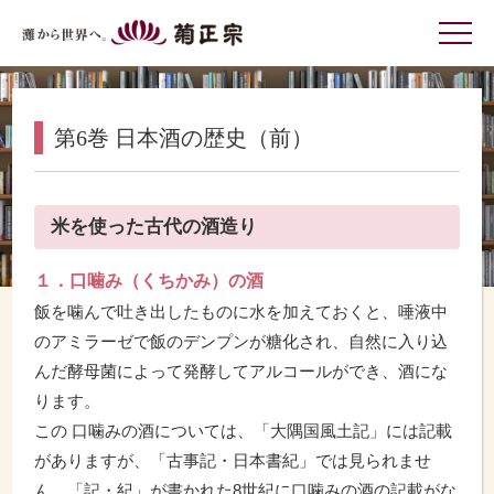
灘から世界へ 菊正宗
第6巻 日本酒の歴史（前）
米を使った古代の酒造り
１．口噛み（くちかみ）の酒
飯を噛んで吐き出したものに水を加えておくと、唾液中
のアミラーゼで飯のデンプンが糖化され、自然に入り込
んだ酵母菌によって発酵してアルコールができ、酒にな
ります。
この 口噛みの酒については、「大隅国風土記」には記載
がありますが、「古事記・日本書紀」では見られませ
ん。「記・紀」が書かれた8世紀に口噛みの酒の記載がな