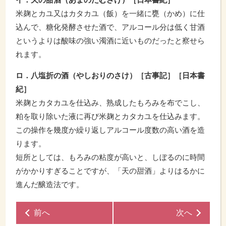
米麹とカユ又はカタカユ（飯）を一緒に甕（かめ）に仕
込んで、糖化発酵させた酒で、アルコール分は低く甘酒
というよりは酸味の強い濁酒に近いものだったと察せら
れます。
ロ．八塩折の酒（やしおりのさけ）［古事記］［日本書
紀］
米麹とカタカユを仕込み、熟成したもろみを布でこし、
粕を取り除いた液に再び米麹とカタカユを仕込みます。
この操作を幾度か繰り返しアルコール度数の高い酒を造
ります。
短所としては、もろみの粘度が高いと、しぼるのに時間
がかかりすぎることですが、「天の甜酒」よりはるかに
進んだ醸造法です。
前へ
次へ