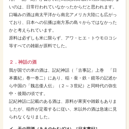
いのは、日常行われていなかったからだと思われます。
口噛みの酒は南太平洋から南北アメリカ大陸にも広がっ
ており、日本への伝播は南方系の島々からではなかった
かと考えられています。
原料は必ずしも米に限らず、アワ・ヒエ・トウモロコシ
等すべての雑穀が原料でした。
２．神話の酒
我が国での米の酒は、記紀神話（「古事記」上巻 「日
本書紀」巻一巻二）にあり、稲・蚕・鉄・鏡等の記述か
ら中国の「魏志倭人伝」（２～３世紀）と同時代の弥生
中・後期の頃です。
記紀神話に記載のある酒は、原料が果実や雑穀もありま
したが、稲作が定着するに従い、米以外の酒は急速に見
られなくなりました。
イ．天の甜酒（あまのたむざけ）［日本書紀］