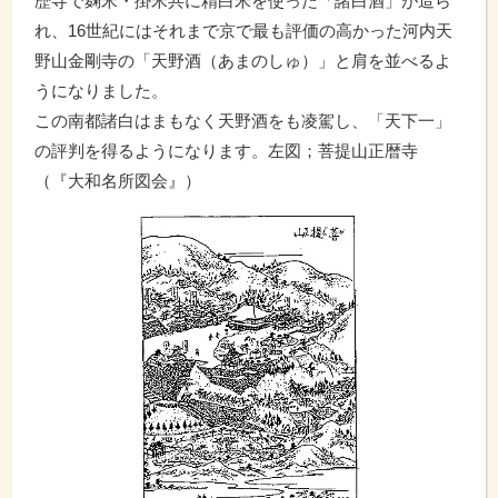
歴寺で麹米・掛米共に精白米を使った「諸白酒」が造ら
れ、16世紀にはそれまで京で最も評価の高かった河内天
野山金剛寺の「天野酒（あまのしゅ）」と肩を並べるよ
うになりました。
この南都諸白はまもなく天野酒をも凌駕し、「天下一」
の評判を得るようになります。左図；菩提山正暦寺
（『大和名所図会』）