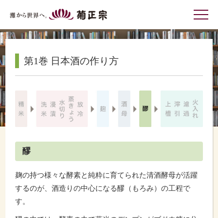
灘から世界へ 菊正宗
第1巻 日本酒の作り方
醪
麹の持つ様々な酵素と純粋に育てられた清酒酵母が活躍
するのが、酒造りの中心になる醪（もろみ）の工程で
す。