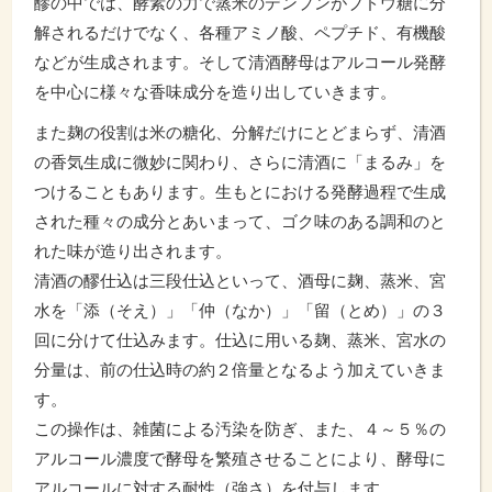
醪の中では、酵素の力で蒸米のデンプンがブドウ糖に分
解されるだけでなく、各種アミノ酸、ペプチド、有機酸
などが生成されます。そして清酒酵母はアルコール発酵
を中心に様々な香味成分を造り出していきます。
また麹の役割は米の糖化、分解だけにとどまらず、清酒
の香気生成に微妙に関わり、さらに清酒に「まるみ」を
つけることもあります。生もとにおける発酵過程で生成
された種々の成分とあいまって、ゴク味のある調和のと
れた味が造り出されます。
清酒の醪仕込は三段仕込といって、酒母に麹、蒸米、宮
水を「添（そえ）」「仲（なか）」「留（とめ）」の３
回に分けて仕込みます。仕込に用いる麹、蒸米、宮水の
分量は、前の仕込時の約２倍量となるよう加えていきま
す。
この操作は、雑菌による汚染を防ぎ、また、４～５％の
アルコール濃度で酵母を繁殖させることにより、酵母に
アルコールに対する耐性（強さ）を付与します。