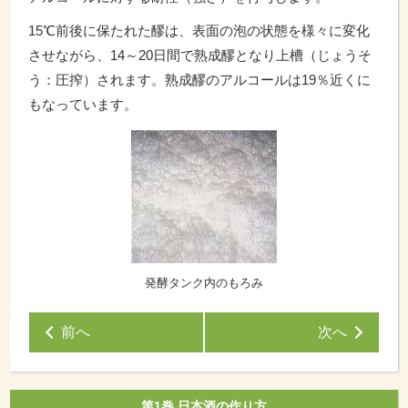
15℃前後に保たれた醪は、表面の泡の状態を様々に変化
させながら、14～20日間で熟成醪となり上槽（じょうそ
う：圧搾）されます。熟成醪のアルコールは19％近くに
もなっています。
発酵タンク内のもろみ
前へ
次へ
第1巻 日本酒の作り方